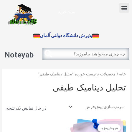
رش
Menu
ه
سبد خرید
حتوا
آزمون بین الملل
پذیرش دانشگاه دولتی آلمان
Search
Search
Noteyab
خانه
/ محصولات برچسب خورده “تحلیل دینامیک طیفی”
تحلیل دینامیک طیفی
در حال نمایش یک نتیجه
قیمت
قیمت
اصلی
فعلی
فروش‌ویژه!
12.900تومان
11.610تومان