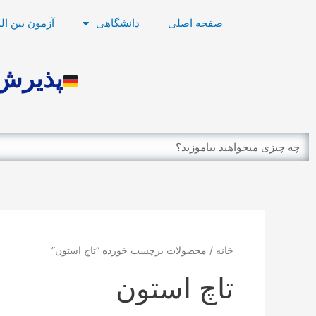
رش
صفحه اصلی
دانشگاهی
آزمون بین ال
ه
حتوا
پذیرش 
Search
خانه
/ محصولات برچسب خورده “تاچ استون”
تاچ استون