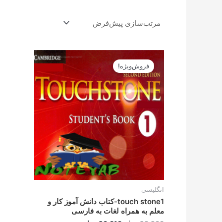
قیمت
قیمت
اصلی
فعلی
فروش‌ویژه!
28.900تومان
26.010تومان
بود.
است.
انگلیسی
touch stone1-کتاب دانش آموز کار و
معلم به همراه لغات به فارسی