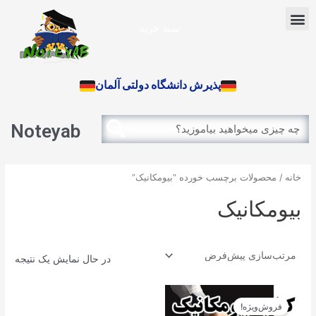
رش
Menu
ه
سبد خرید
حتوا
آزمون بین الملل
پذیرش دانشگاه دولتی آلمان
Search
Search
Noteyab
خانه
/ محصولات برچسب خورده “بیومکانیک”
بیومکانیک
در حال نمایش یک نتیجه
قیمت
قیمت
اصلی
فعلی
فروش‌ویژه!
14.900تومان
13.410تومان