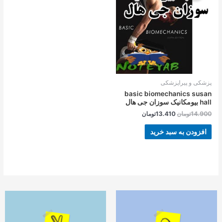
بود.
است.
پزشکی و پیراپزشکی
basic biomechanics susan
hall بیومکانیک سوزان جی هال
14.900
تومان
13.410
تومان
افزودن به سبد خرید