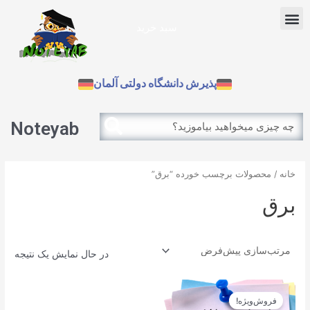
رش
Menu
ه
سبد خرید
حتوا
آزمون بین الملل
پذیرش دانشگاه دولتی آلمان
Search
Search
Noteyab
خانه
/ محصولات برچسب خورده “برق”
برق
در حال نمایش یک نتیجه
قیمت
قیمت
اصلی
فعلی
فروش‌ویژه!
12.900تومان
11.610تومان