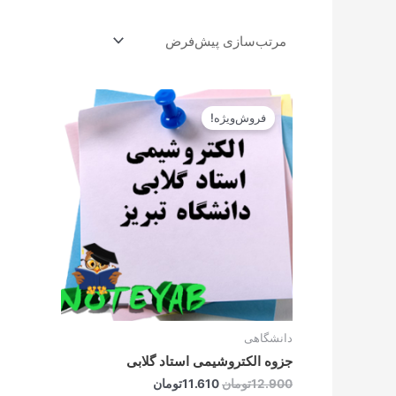
قیمت
قیمت
اصلی
فعلی
فروش‌ویژه!
12.900تومان
11.610تومان
بود.
است.
دانشگاهی
جزوه الکتروشیمی استاد گلابی
12.900
تومان
11.610
تومان