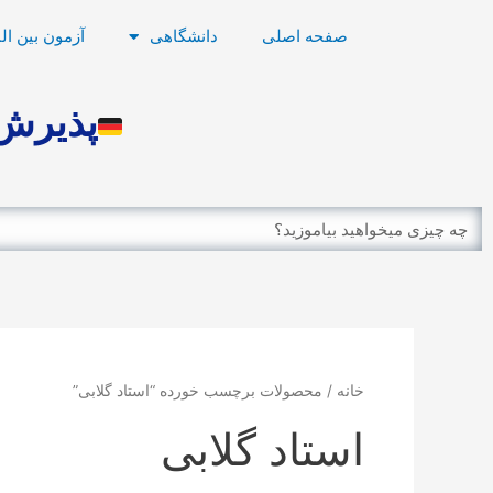
رش
صفحه اصلی
دانشگاهی
آزمون بین ال
ه
حتوا
پذیرش 
Search
خانه
/ محصولات برچسب خورده “استاد گلابی”
استاد گلابی