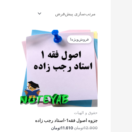
قیمت
قیمت
اصلی
فعلی
فروش‌ویژه!
12.900تومان
11.610تومان
بود.
است.
حقوق و الهیات
جزوه اصول فقه1-استاد رجب زاده
12.900
تومان
11.610
تومان