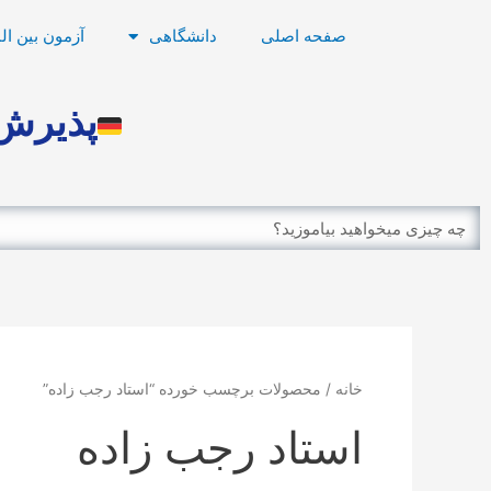
رش
صفحه اصلی
دانشگاهی
آزمون بین ال
ه
حتوا
پذیرش 
Search
خانه
/ محصولات برچسب خورده “استاد رجب زاده”
استاد رجب زاده