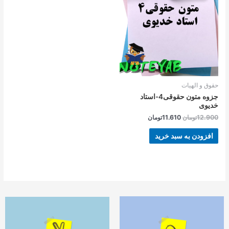
بود.
است.
حقوق و الهیات
جزوه متون حقوقی4-استاد
خدیوی
12.900
تومان
11.610
تومان
افزودن به سبد خرید