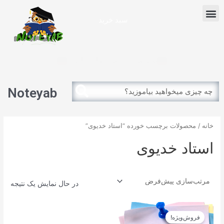
رش
Menu
ه
سبد خرید
حتوا
آزمون بین الملل
پذیرش دانشگاه دولتی آلمان
Search
Search
Noteyab
خانه
/ محصولات برچسب خورده “استاد خدیوی”
استاد خدیوی
در حال نمایش یک نتیجه
قیمت
قیمت
اصلی
فعلی
فروش‌ویژه!
12.900تومان
11.610تومان