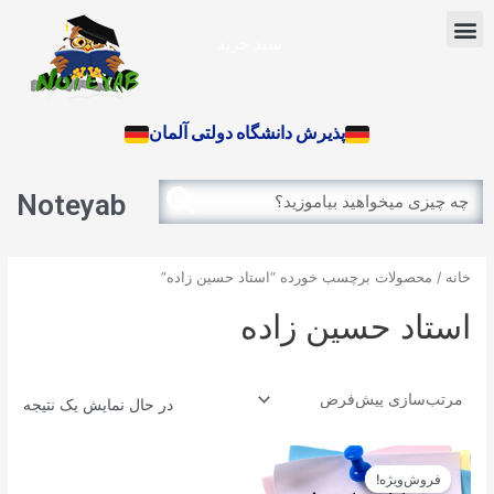
رش
Menu
ه
سبد خرید
حتوا
آزمون بین الملل
پذیرش دانشگاه دولتی آلمان
Search
Search
Noteyab
خانه
/ محصولات برچسب خورده “استاد حسین زاده”
استاد حسین زاده
در حال نمایش یک نتیجه
قیمت
قیمت
اصلی
فعلی
فروش‌ویژه!
12.900تومان
11.610تومان