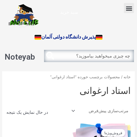
رش
Menu
ه
سبد خرید
حتوا
آزمون بین الملل
پذیرش دانشگاه دولتی آلمان
Search
Search
Noteyab
خانه
/ محصولات برچسب خورده “استاد ارغوانی”
استاد ارغوانی
در حال نمایش یک نتیجه
قیمت
قیمت
اصلی
فعلی
فروش‌ویژه!
12.900تومان
11.610تومان