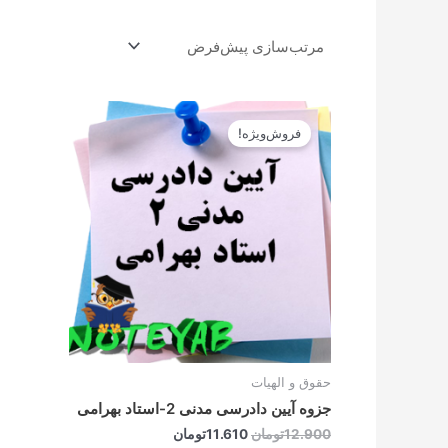
قیمت
قیمت
اصلی
فعلی
فروش‌ویژه!
12.900تومان
11.610تومان
بود.
است.
حقوق و الهیات
جزوه آیین دادرسی مدنی 2-استاد بهرامی
12.900
تومان
11.610
تومان