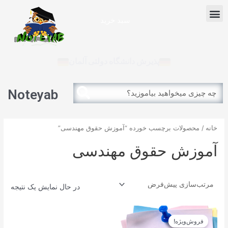
رش
Menu
ه
سبد خرید
حتوا
آزمون بین الملل
پذیرش دانشگاه دولتی آلمان
Search
Search
Noteyab
خانه
/ محصولات برچسب خورده “آموزش حقوق مهندسی”
آموزش حقوق مهندسی
در حال نمایش یک نتیجه
قیمت
قیمت
اصلی
فعلی
فروش‌ویژه!
12.900تومان
11.610تومان