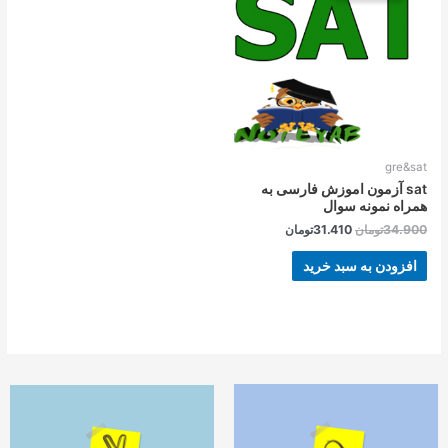
بود.
است.
gre&sat
sat آزمون اموزش فارسی به
همراه نمونه سوال
34.900
تومان
31.410
تومان
افزودن به سبد خرید