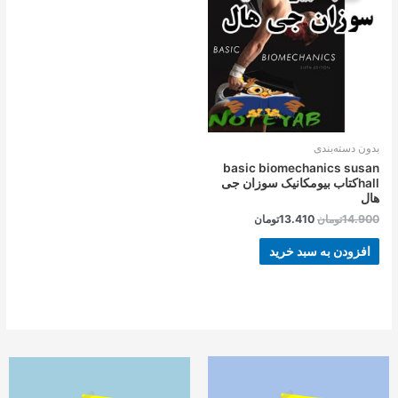
بود.
است.
بدون دسته‌بندی
basic biomechanics susan
hallکتاب بیومکانیک سوزان جی
هال
14.900
تومان
13.410
تومان
افزودن به سبد خرید