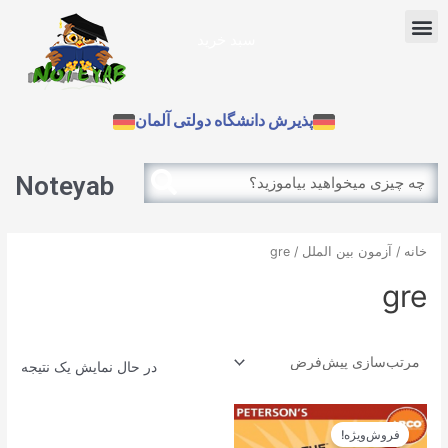
رش
Menu
ه
سبد خرید
حتوا
آزمون بین الملل
پذیرش دانشگاه دولتی آلمان
Search
Search
Noteyab
خانه
/
آزمون بین الملل
/ gre
gre
در حال نمایش یک نتیجه
قیمت
قیمت
اصلی
فعلی
فروش‌ویژه!
34.900تومان
31.410تومان