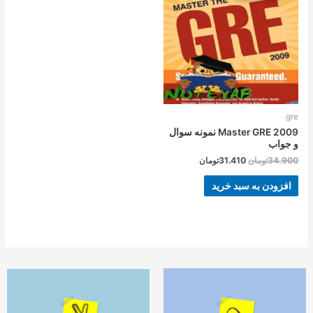
بود.
است.
gre
Master GRE 2009 نمونه سوال
و جواب
34.900
تومان
31.410
تومان
افزودن به سبد خرید